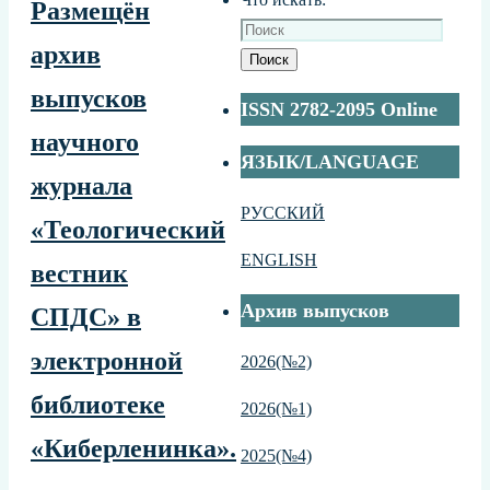
Размещён
архив
Поиск
выпусков
ISSN 2782-2095 Online
научного
ЯЗЫК/LANGUAGE
журнала
РУССКИЙ
«Теологический
ENGLISH
вестник
Архив выпусков
СПДС» в
электронной
2026(№2)
библиотеке
2026(№1)
«Киберленинка».
2025(№4)