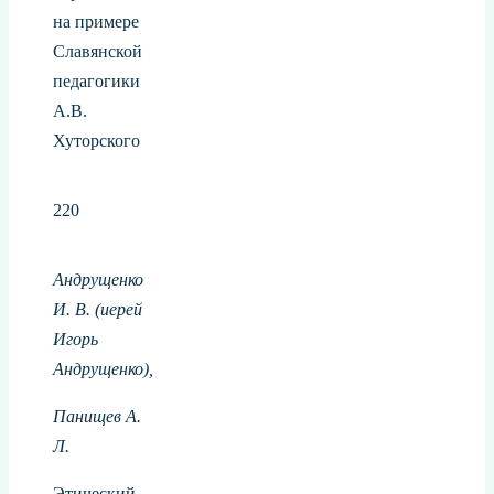
на примере
Славянской
педагогики
А.В.
Хуторского
220
Андрущенко
И. В. (иерей
Игорь
Андрущенко),
Панищев А.
Л.
Этический