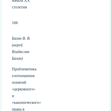
начала ХХ
столетия
166
Баган В. В.
(иерей
Владислав
Баган)
Проблематика
соотношения
понятий
«церковного»
и
«канонического»
права в