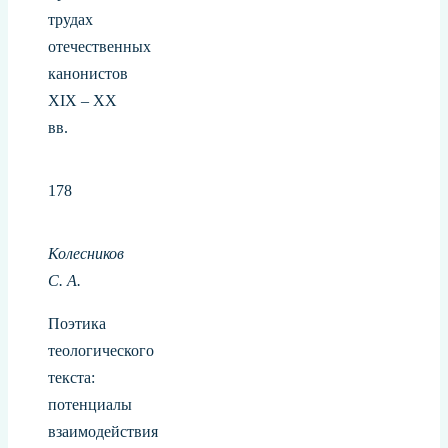
трудах
отечественных
канонистов
XIX – XX
вв.
178
Колесников
С. А.
Поэтика
теологического
текста:
потенциалы
взаимодействия