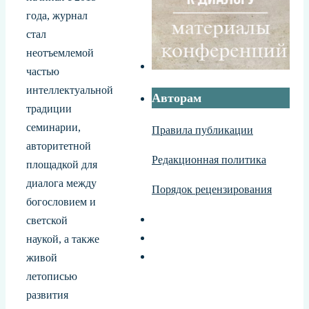
года, журнал
стал
неотъемлемой
частью
интеллектуальной
Авторам
традиции
семинарии,
Правила публикации
авторитетной
Редакционная политика
площадкой для
диалога между
Порядок рецензирования
богословием и
светской
наукой, а также
живой
летописью
развития