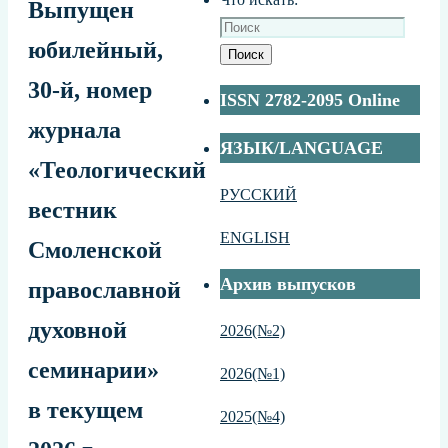
Выпущен
юбилейный,
Поиск
30-й, номер
ISSN 2782-2095 Online
журнала
ЯЗЫК/LANGUAGE
«Теологический
РУССКИЙ
вестник
ENGLISH
Смоленской
Архив выпусков
православной
духовной
2026(№2)
семинарии»
2026(№1)
в текущем
2025(№4)